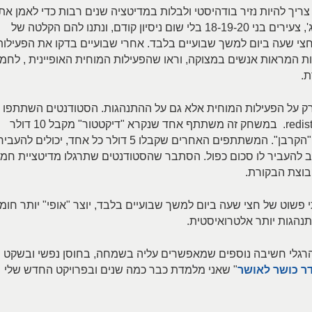
סם ב-2013, נמצא שלא צריך להיות נזיר בודהיסטי ולבלות במדיטציה שנים רבות כדי לאמן את
המוח. במחקר זה לקחו לקחו סטודנטים בקולג', צעירים בני 18-19-20 בלי שום ניסיון קודם, ונתנו להם הקלטה של
חצי שעה ביום למשך שבועיים בלבד. אחרי שבועיים בדקו את הפעילות
 המראות אנשים במצוקה, וראו שהפעילות המוחית האופיינית , לחמ
ת.
ק על הפעילות המוחית אלא גם על ההתנהגות. הסטודנטים השתתפו
במשחק כלכלי און ליין שנקרא redistribution game. במשחק זה משתתף אחד שנקרא "דיקטטור" מקבל 10 דולר
ומעביר רק דולר אחד למשתתף אחר שנקרא "הקרבן". המשתתפים האחרים שקבלו 5 דולר כל אחד, יכולים להעבי
ב להעביר לו סכום כפול. הסתבר שהסטודנטים שתרגלו מדיטציית חמ
בוצת הבקורת.
וט של חצי שעה ביום למשך שבועיים בלבד, יוצר "אופי" יותר חומ
תנהגות יותר אלטרואיסטית.
הרגלי חשיבה נוספים שמאפשרים עליה בשמחה, בחוסן נפשי ובשקט
ר כושר לאושר
" שאני מלמדת כבר כמה שנים ובפרויקט החדש שלי