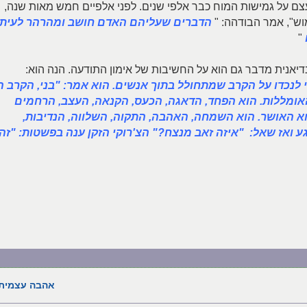
צם על גמישות המוח כבר אלפי שנים. לפני אלפיים חמש מאות שנה,
וש", אמר הבודהה: "
הדברים שעליהם האדם חושב ומהרהר לעית
"
דיאנית מדבר גם הוא על החשיבות של אימון התודעה. הנה הוא:
לנכדו על הקרב שמתחולל בתוך אנשים. הוא אמר: "בני, הקרב ה
האומללות. הוא הפחד, הדאגה, הכעס, הקנאה, העצב, הרחמים
וא האושר. הוא השמחה, האהבה, התקוה, השלווה, הנדיבות,
 ואז שאל: "איזה זאב מנצח?" הצ'רוקי הזקן ענה בפשטות: "זה
אהבה עצמית