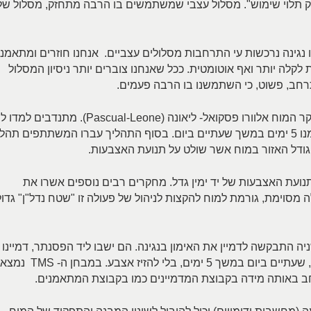
 תלוי שימוש". מסלול עצבי שמשתמשים בו הרבה מתחזק, מסלול של
ו נגינה נרכשות עי התרחבות מסלולים עצביים. אנחנו חוזרים ומתאמנ
ה יותר ואף אוטומטית. ככל שאנחנו צוברים יותר ניסיון המסלול
תרחב, פשוט, כי השתמשנו בו הרבה פעמים.
אחד הנסיונות היפים בתחום הזה נעשה עי חוקר המוח אלוורו פסקואל- ליאונה (Pascual-Leone). מתנדבי
על פסנתר תרגיל קטן ב-5 אצבעות. הם התאמנו 5 ימים במשך שעתיים ביום. בסוף התהליך עברו המשתתפים תה
ועת האצבעות של יד ימין גדל. מחקרים רבים נוספים אשרו את
מסוימת, גורמת למוח להקצות לניהול של פעולה זו "שטח נדל"ן" גדול
יה התבקשה לדמיין את האימון בנגינה. הם ישבו ליד הפסנתר, דמיינו
את השימוש באצבעות ואת הצלילים שנוצרים, שעתיים ביום במשך 5 ימים, בלי להזיז אצבע. במבחן ה- TMS נמצא
 באותה מידה בקבוצת המדמיינים כמו בקבוצת המתאמנים.