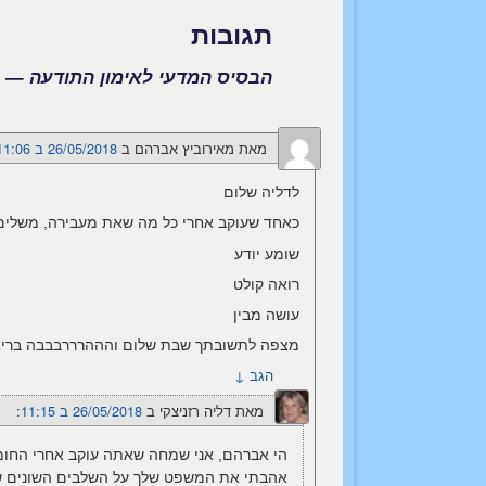
תגובות
הבסיס המדעי לאימון התודעה
— 6 תגובות
מאת
מאירוביץ אברהם
ב
26/05/2018 ב 11:06
לדליה שלום
כאחד שעוקב אחרי כל מה שאת מעבירה, משלים ו
שומע יודע
רואה קולט
עושה מבין
מצפה לתשובתך שבת שלום והההרררבבבה בריא
הגב
↓
מאת
דליה רזניצקי
ב
26/05/2018 ב 11:15
:‏
הי אברהם, אני שמחה שאתה עוקב אחרי החומר
אהבתי את המשפט שלך על השלבים השונים 