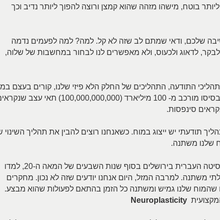
יותר בוטח, מישהו מזהה שהוא קמצן ורוצה להפוך ליותר נדיב וכך
יבה שלכם, ודאי שמתם לב שזה לא קל. למה? למה לפעמים נדמה
 לבקר, לדאוג ולכעוס, ולא מאפשרים לנו לבחור במחשבות של שלוה,
תהליכי התודעה, התהליכים של החלק הלא פיזי שלנו, קורים בעצם במ
שלנו שהוא איבר מאוד פיזי, מאוד מורכב, שבבסיסו מורכב מ- 100 מיליארד (100,000,000,000) תאי עצב שנ
קראים סינפסות.
ליך תודעתי יש ייצוג במוח. כשאנחנו רוצים להבין את תהליך השינוי ש
ח שלנו משתנה.
כשאני למדתי תואר ראשון בביולוגיה באוניברסיטה העברית בירושלים בסוף שנות השבעים של המאה ה-20, למדו
י משתנה. למרבה המזל, היום אנחנו יודעים שזה לא נכון. מחקרים
שהמוח שלנו גמיש ומשתנה כל הזמן בהתאם לפעולות שהוא מבצע.
המקצועית
Neuroplasticity