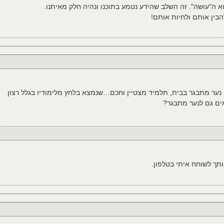
א ה"עושה". זה השלב שהידע נטמע בתוכנו ונהיה חלק מאיתנו.
הבין אותם ולחיות אותם!
י נער מתבגר בבית, תלמיד מצטיין וחכם…שנמצא בלחץ מלימודיו בגלל רצון
ים גם לנער מתבגר?
תך לשוחח איתי בטלפון.