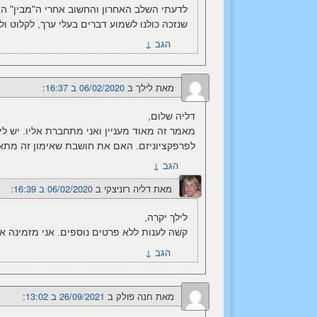
לדעתי השלב האחרון והחשוב אחרי ה"מבין" הו
שנזכה כולנו לשמוע דברים בעלי ערך, לקלוט ול
הגב
↓
מאת
לילך
ב
06/02/2020 ב 16:37
:‏
דליה שלום,
מאמר זה מאוד מעניין ואני מתחברת אליו. יש ל
לפרפקציוניזם. האם את חושבת שאימון זה מתא
הגב
↓
מאת
דליה רזניצקי
ב
06/02/2020 ב 16:39
:‏
לילך יקרה,
קשה לענות ללא פרטים נוספים. אני מזמינה או
הגב
↓
מאת
חנה פולק
ב
26/09/2021 ב 13:02
:‏