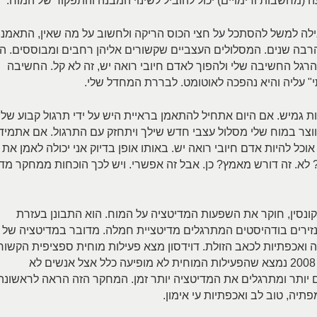
 (מחשבות ודימויים) יכול להוביל לשינוי המבנה והתפקוד של המוח.
גילה למשל להסתכל על חצי הכוס הריקה ולחשוב על מה שאין, התאמנת
ה שנים. המסלולים העצביים שקשורים אליהן רחבים ומבוססים. ה
הרגל החשיבה שלי ולהפוך לאדם חיובי רואה יש, זה לא קל. החשיבה
 עליה והיא נהפכה לאוטומט. לבררת המחדל שלי.
 גמיש. אם היום אתחיל להתאמן בראיית היש על ידי תרגול קבוע של
ווצר במוח שלי מסלול עצבי חדש שילך ויתחזק עם התרגול. אם אתמיד
כל להיות אדם חיובי רואה יש. באותו אופן בדיוק אני יכולה לאמן את
? לא. זה דורש מאמץ? כן. אבל זה אפשרי. ויש לכך הוכחות ממחקר מד
Da) מאוניברסיטת ויסקונסין, חוקר את השפעות המדיטציה על המוח. הוא התבונן בעזרת
ילות מוחית אצל נזירים בודהיסטים המתרגלים מדיטציית חמלה. מדובר במדיטציה של
אכפתיות לכאב הזולת. דוידסון מצא פעילות מוחית ספציפית הקשור
לרגשות החמלה. במחקר אשר פורסם בשנת 2008 נמצא שהפעילות המוחית לא מופיעה כלל אצל אנשים לא
ים יותר ומתרגלים את המדיטציה יותר זמן. המחקר הזה הראה לראשונה
ה, טוב לב ואכפתיות עי אימון.