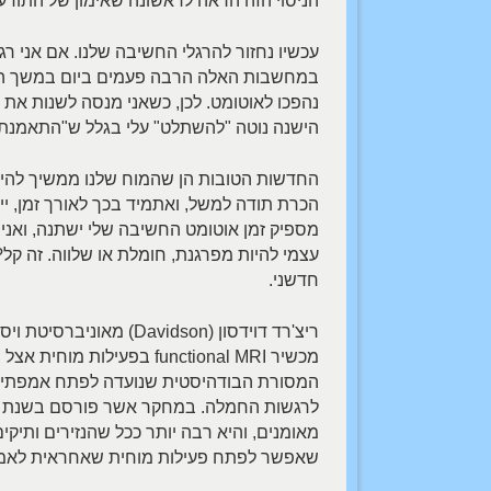
הניסוי הזה הראה לראשונה שאימון של התודעה
עכשיו נחזור להרגלי החשיבה שלנו. אם אני ר
במחשבות האלה הרבה פעמים ביום במשך הרב
נהפכו לאוטומט. לכן, כשאני מנסה לשנות את 
הישנה נוטה "להשתלט" עלי בגלל ש"התאמנתי"
החדשות הטובות הן שהמוח שלנו ממשיך להיות
הכרת תודה למשל, ואתמיד בכך לאורך זמן, יי
מספיק זמן אוטומט החשיבה שלי ישתנה, ואני או
עצמי להיות מפרגנת, חומלת או שלווה. זה קל
חדשני.
ריצ'רד דוידסון (vidson
מכשיר functional MRI בפע
המסורת הבודהיסטית שנועדה לפתח אמפתיה ו
מאומנים, והיא רבה יותר ככל שהנזירים ותיק
שאפשר לפתח פעילות מוחית שאחראית לאמפתי