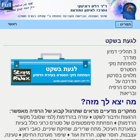
ראשי
תפריט ↓
דילוג לתוכן המשני
דילוג לתוכן העיקרי
לגעת בשקט
3 תהליכי דמיון
מודרך
להפחתת נזקי
הסטרס
מלווים בסרטון
הדרכה על
סטרס הרפיה
ובריאות
מה יצא לך מזה?
מחקרים מדעיים מראים שתרגול קבוע של הרפיה מאפשר:
הרגעות וחיבור לשקט ♦ עזרה בהרדמות (למי שסובל מקשיי
הרדמות) ♦ הפחתת סימפטומים של סטרס כרוני כולל בעיות
במערכת העיכול, מתח שרירים, שחיקת שיניים, כאבי ראש,
עצבנות, חוסר שקט, חרדות ועוד ♦ שיפור מערכת החיסון ♦ טעינה,