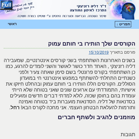
ראשי
תפריט ↓
דילוג לתוכן המשני
דילוג לתוכן העיקרי
הקורסים שלך הותירו בי חותם עמוק
פורסם בתאריך
15/10/2019
בשנים האחרונות השתתפתי בשני קורסים אינטרנטיים, שמעבירה
דליה רזניצקי , האחד חדר כושר לאושר והשני לומדים להרגע, כמו
כן השתתפתי בקורס פרונטלי בשם סימן שאתה צעיר ולפני
כשנתיים התחלתי להשתתף במפגש אינטרנטי חי במועדון
הסוללים. הקורסים הללו הותירו בי חותם עמוק ובהחלט חיזקו את
אישיותי, התמודדתי עם ארועים שונים שאני בטוחה שלא הייתי
עומדת בהם בחוסן שכזה, לולא למדתי דברים חדשים ומועילים
בסדנאות של דליה. הסדנאות מועברות ביד בטוחה ואמינה
ותורמות להעלאת הבטחון העצמי. אני מחכה לקורס הבא!
רחל
.
מוזמנים להגיב ולשתף חברים
תגובות