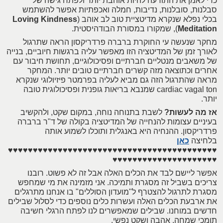
כדי לאמן את התודעה להיות אוהבת יותר ולפתח גישה של
סבלנות, סובלנות, נדיבות, חמלה ואכפתיות אפשר להשתמש
בכלי נפלא שנקרא מדיטציית טוב לב אוהב (
Loving Kindness
Meditation
), שמקורו במסורת הבודהיסטית.
מחקר שנעשה עי החוקרת ברברה פרדריקסון הראה שתרגול
לאורך זמן של המדיטציה הזו מאפשר עליה ברגשות חיוביים, בנייה
של משאבים מנטליים חברתיים ופסיכולוגיים, תחושת חיבור עם
אחרים וכתוצאה מזה קשרים חברתיים טובים יותר. המחקר
מראה שהתרגול הזה גם מביא לעליה בפרמטר פיזיולוגי שנקרא
cardiac vagal ton שמנבא בריאות גופנית ופסיכולוגית טובה
יותר.
אז מה לעשות?
לשבת בתנוחה נוחה, במקום שקט, ולהקשיב
בעיניים עצומות להנחייה של המדיטציה בקולה של ד"ר ברברה
פרדריקסון. ההנחיה היא באנגלית ותוכלו לשמוע אותה
בלחיצה
כאן
♥♥♥♥♥♥♥♥♥♥♥♥♥♥♥♥♥♥♥♥♥♥♥♥♥♥♥♥♥♥♥♥♥♥♥♥♥♥♥♥♥♥
♥♥♥♥♥♥♥♥♥♥♥♥♥♥♥♥♥♥♥♥♥
אפשר ליישם לבד את הכלים האלה אבל זה לא פשוט. רובנו
צריכים בשביל זה מסגרת ותמיכה. אני מזמינה את מי שמחפש
מסגרת לתרגול להצטרף ל"מועדון הסוללים" בו אנחנו מתרגלים
את ארבעת הכלים האלה ועשרות כלים נוספים כדי לסלול שבילים
חדשים במוחנו. שבילים שמאפשרים לנו לפתח הרגלי חשיבה
תומכי שמחה, אהבה ושקט נפשי.