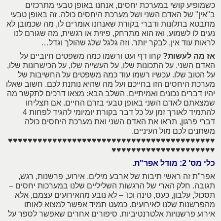
כשמופיע קושי במערכת יחסים, אנחנו באופן טבעי מתרכזים
ב"אין" של האדם השני ושל מערכת היחסים כולה. זה באופן טבעי
מתבטא בתלונות ודברי בקורת שאנחנו אומרים לו, מה שכמובן לא
נעים לו לשמוע, ואז הוא מתרחק, פיזית או רגשית, מה שגורם לנו
לראות עוד אין, לבקר יותר. וזה גלגל שלג שהולך וגדל…
אז מה לעשות?
קחו דף ועט ורשמו כמה משפטים חיוביים על
האדם השני. על התכונות שלו, על העשייה שלו, על הכישרונות שלו,
על הטוב שלו. עכשיו רשמו עוד כמה משפטים על החשיבות של
מערכת היחסים הזו בחייכם ועל מה שהיא נותנת לכם. חשוב שאלו
יהיו דברים נכונים ואמיתיים. השלב הבא: מצאו דרכים לתקשר מה
שמצאתם לאדם השני באופן טבעי בזרם החיים. אם תצליחו
להתמיד לאורך זמן על כל דבר בקורת יומיומי להגיד לפחות 4
דברי פרגון, תראו את האדם השני ואת מערכת היחסים כולה
משתנים לכם מול העיניים.
♥♥♥♥♥♥♥♥♥♥♥♥♥♥♥♥♥♥♥♥♥♥♥♥♥♥♥♥♥♥♥♥♥♥♥♥♥♥♥♥♥♥
♥♥♥♥♥♥♥♥♥♥♥♥♥♥♥♥♥♥♥♥♥
כלי מס' 2: מודל אפר"ת.
אפר"ת זה ראשי תיבות של ארבע מילים. אירוע, פרשנות, רגש,
תגובה. חלק הארי של הרגשות השליליים שלנו במערכות יחסים –
תסכול, עלבון, כעס, טינה וכו' – לא נובע מהאירועים עצמם, אלא
מהפרשנות שלנו לאירועים. כמעט תמיד אפשר למצוא לאותו
אירוע פרשנויות אלטרנטיביות. סיפורים אחרים שאפשר לספר על