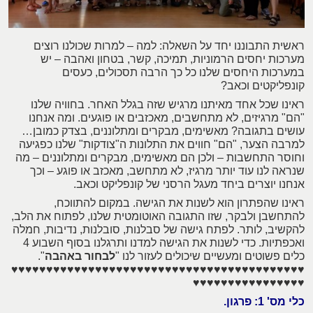
ראשית התבוננו יחד על השאלה: למה – למרות שכולנו רוצים
מערכות יחסים הרמוניות, תמיכה, קשר, בטחון ואהבה – יש
במערכות היחסים שלנו כל כך הרבה תסכולים, כעסים
קונפליקטים וכאב?
ראינו שכל אחד מאיתנו מרגיש שזה בגלל האחר. בחוויה שלנו
"הם" מרגיזים, לא מתחשבים, מאכזבים או פוגעים. ומה אנחנו
עושים בתגובה? מאשימים, מבקרים ומתלוננים, בצדק כמובן…
למרבה הצער, "הם" חווים את התלונות ה"צודקות" שלנו כפגיעה
וחוסר התחשבות – ולכן הם מאשימים, מבקרים ומתלוננים – מה
שנראה לנו עוד יותר מרגיז, לא מתחשב, מאכזב או פוגע – וכך
אנחנו יוצרים ביחד מעגל הרסני של קונפליקט וכאב.
ראינו שהפתרון הוא לשנות את הגישה. במקום להתווכח,
להתחשבן ולבקר, שזו התגובה האוטומטית שלנו, לפתוח את הלב,
להקשיב, לותר. לפתח גישה של סבלנות, סובלנות, נדיבות, חמלה
ואכפתיות. כדי לשנות את הגישה למדנו ותרגלנו בסוף השבוע 4
כלים פשוטים ומעשיים שיכולים לעזור לנו "
לבחור באהבה
".
♥♥♥♥♥♥♥♥♥♥♥♥♥♥♥♥♥♥♥♥♥♥♥♥♥♥♥♥♥♥♥♥♥♥♥♥♥♥♥♥♥♥
♥♥♥♥♥♥♥♥♥♥♥♥♥♥♥♥
כלי מס' 1: פרגון.