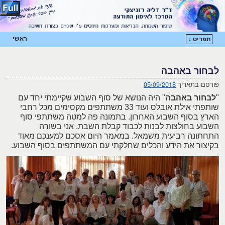
ראשי
תפריט ↓
דילוג לתוכן המשני
דילוג לתוכן העיקרי
לבחור באהבה
פורסם בתאריך
05/09/2018
"
לבחור באהבה
" היה הנושא של סוף השבוע שקיימתי יחד עם
שותפתי אילת אובלס ועוד 33 משתתפים מקסימים מכל רחבי
הארץ בסוף השבוע האחרון. בתמונה פה למטה משתתפי סוף
השבוע בחולצות לבנות לכבוד קבלת השבת. אני בשורה
התחתונה רביעית משמאל. במאמר היום אסכם למענכם מאוד
בקיצור את הידע והכלים שחלקתי עם המשתתפים בסוף השבוע.