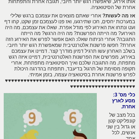
אותו אירוע, שיאפשרו רגש יותר חיובי, תגובה אחרת והתפתחות
אחרת של הסיטואציה.
אז מה לעשות?
אחרי שאתם מוצאים את עצמכם ברגש שלילי
במערכות יחסים, חכו שתירגעו, ואז פנו לעצמכם זמן שקט, קחו דף
ועט ונתחו את האירוע לפי מודל אפרת. שאלו את עצמכם, מה היה
האירוע? מה הייתה הפרשנות? מה היה הרגש? מה הייתה
התגובה? אחרי הניתוח שאלו: האם אפשר לפרש את האירוע הזה
אחרת? חפשו פרשנות אלטרנטיבית שמאפשרת רגש יותר חיובי.
בשלב האחרון עשו תרגיל דמיון מודרך קצר. דמיינו את עצמכם
באירוע, מפרשים את הפרשנות האלטרנטיבית, דמיינו איזה רגש
מתפתח, מה התגובה שלכם ואיך הסיטואציה מתפתחת. אחרי
תקופה מסוימת של תרגול בדיעבד, תתפתח בהדרגה היכולת
לפרש פרשנות אחרת בסיטואציה עצמה, בזמן אמיתי.
♥♥♥♥♥♥♥♥♥♥♥♥♥♥♥♥♥♥♥♥♥♥♥♥♥♥♥♥♥♥♥♥♥♥♥♥♥♥♥♥♥♥
♥♥♥♥♥♥♥♥♥♥♥♥♥♥♥♥♥♥♥♥♥
כלי מס' 3:
מסע לארץ
אחרת.
בכל מצב של
קונפליקט קטן
או גדול בין שני
אנשים, לכל
אחד